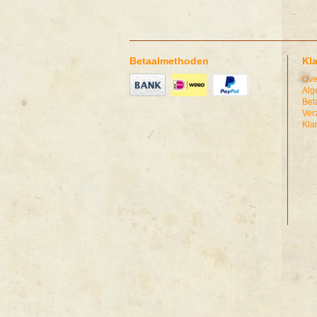
Betaalmethoden
Kl
Ove
Alg
Bet
Ver
Kla