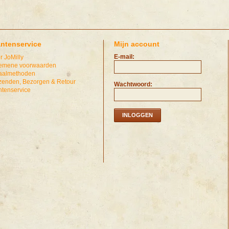
antenservice
Mijn account
E-mail:
r JoMilly
emene voorwaarden
aalmethoden
zenden, Bezorgen & Retour
Wachtwoord:
ntenservice
INLOGGEN