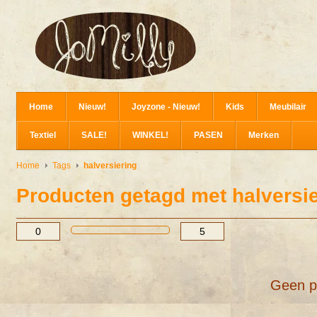
Home
Nieuw!
Joyzone - Nieuw!
Kids
Meubilair
Textiel
SALE!
WINKEL!
PASEN
Merken
Home
Tags
halversiering
Producten getagd met halversi
Geen p