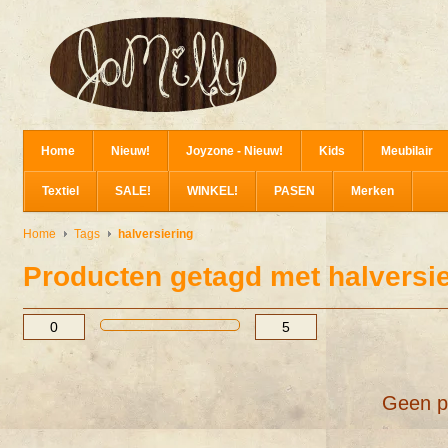
Home
Nieuw!
Joyzone - Nieuw!
Kids
Meubilair
Textiel
SALE!
WINKEL!
PASEN
Merken
Home
Tags
halversiering
Producten getagd met halversi
Geen p