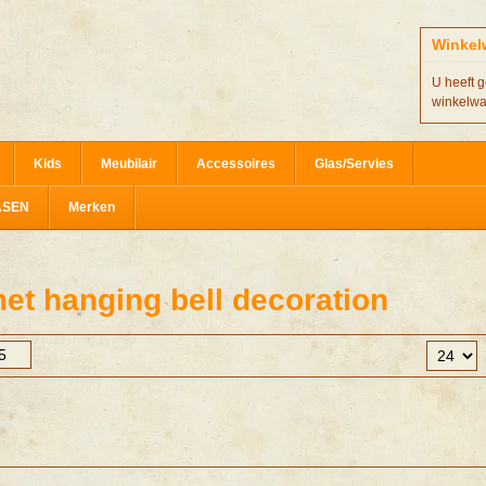
Winkel
U heeft g
winkelw
Kids
Meubilair
Accessoires
Glas/Servies
ASEN
Merken
et hanging bell decoration