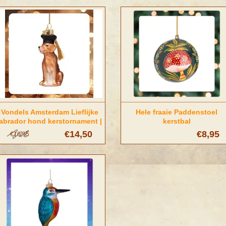
Vondels Amsterdam Lieflijke
Hele fraaie Paddenstoel
labrador hond kerstornament |
kerstbal
Vondels Amsterdam
€14,50
€8,95
€16,95