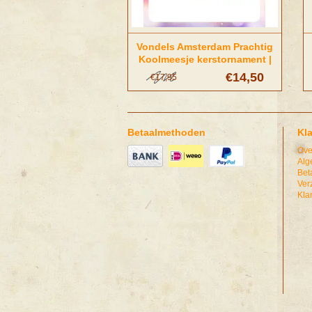
Vondels Amsterdam Prachtig
Koolmeesje kerstornament |
Vondels Amsterdam
€14,50
€17,95
Betaalmethoden
Kl
Ove
Alg
Bet
Ver
Kla