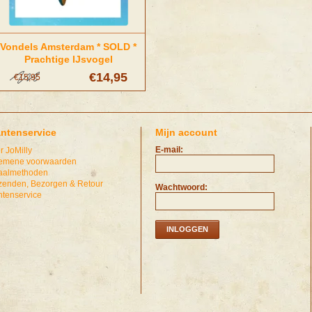
Vondels Amsterdam * SOLD *
Prachtige IJsvogel
kerstornament
€14,95
€15,95
antenservice
Mijn account
E-mail:
r JoMilly
emene voorwaarden
aalmethoden
zenden, Bezorgen & Retour
Wachtwoord:
ntenservice
INLOGGEN