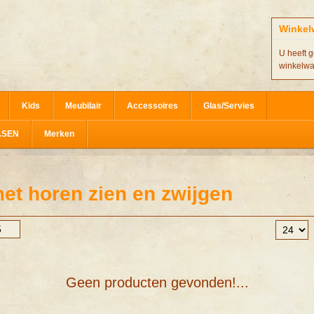
Winkel
U heeft g
winkelw
Kids
Meubilair
Accessoires
Glas/Servies
ASEN
Merken
et horen zien en zwijgen
Geen producten gevonden!...