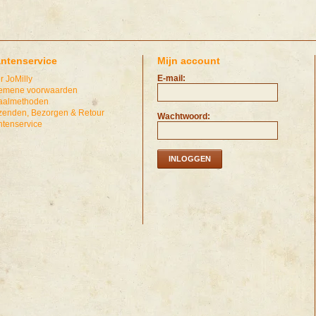
antenservice
Mijn account
E-mail:
r JoMilly
emene voorwaarden
aalmethoden
zenden, Bezorgen & Retour
Wachtwoord:
ntenservice
INLOGGEN