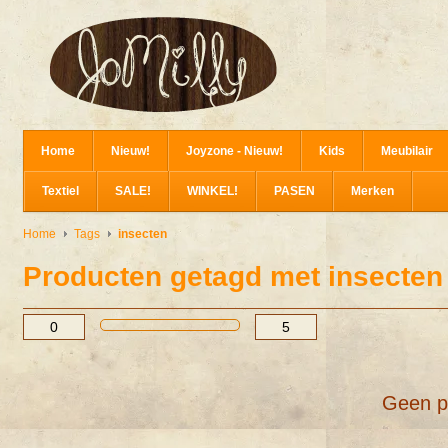
Home
Nieuw!
Joyzone - Nieuw!
Kids
Meubilair
Textiel
SALE!
WINKEL!
PASEN
Merken
Home
Tags
insecten
Producten getagd met insecten
Geen p