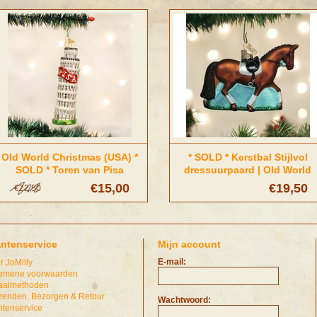
Old World Christmas (USA) *
* SOLD * Kerstbal Stijlvol
SOLD * Toren van Pisa
dressuurpaard | Old World
Kerstornament | Old World
Christmas
€15,00
€19,50
€22,50
Christmas
antenservice
Mijn account
E-mail:
r JoMilly
emene voorwaarden
aalmethoden
zenden, Bezorgen & Retour
Wachtwoord:
ntenservice