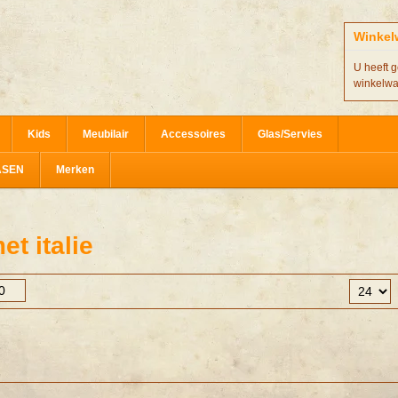
Winkel
U heeft g
winkelw
Kids
Meubilair
Accessoires
Glas/Servies
ASEN
Merken
t italie