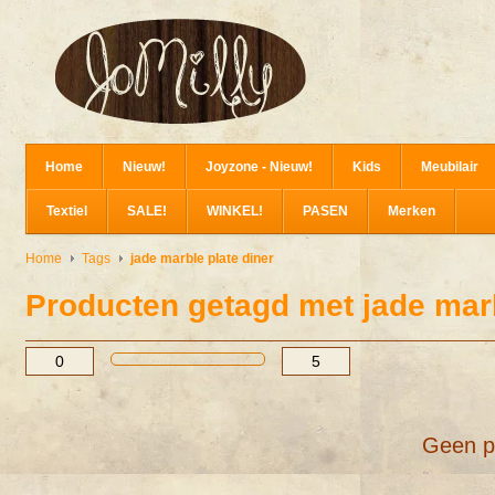
Home
Nieuw!
Joyzone - Nieuw!
Kids
Meubilair
Textiel
SALE!
WINKEL!
PASEN
Merken
Home
Tags
jade marble plate diner
Producten getagd met jade marb
Geen p