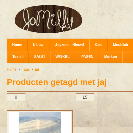
Home
Nieuw!
Joyzone - Nieuw!
Kids
Meubilair
Textiel
SALE!
WINKEL!
PASEN
Merken
Home
Tags
jaj
Producten getagd met jaj