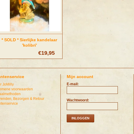
* SOLD * Sierlijke kandelaar
'kolibri'
€19,95
antenservice
Mijn account
E-mail:
r JoMilly
emene voorwaarden
aalmethoden
zenden, Bezorgen & Retour
Wachtwoord:
ntenservice
INLOGGEN