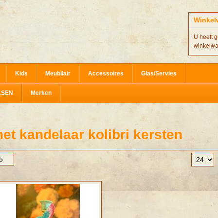
Winkel
U heeft g
winkelw
Kids
Meubilair
Accessoires
Glas/Servies
ASEN
Merken
t kandelaar kolibri kersten