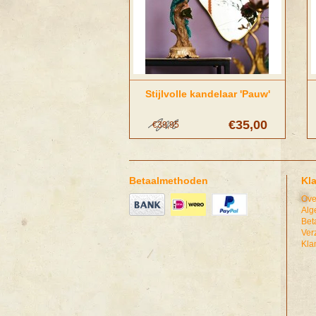
Stijlvolle kandelaar 'Pauw'
€35,00
€39,95
Betaalmethoden
Kl
Ove
Alg
Bet
Ver
Kla