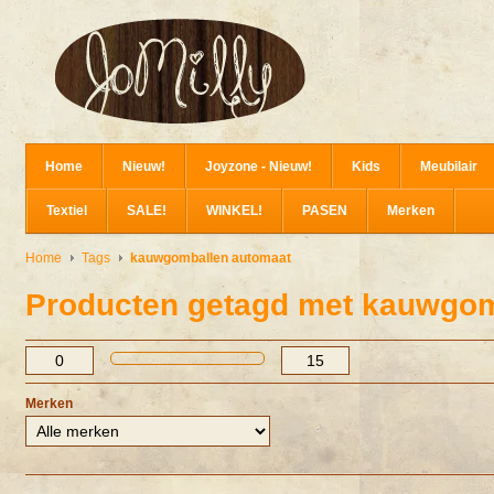
Home
Nieuw!
Joyzone - Nieuw!
Kids
Meubilair
Textiel
SALE!
WINKEL!
PASEN
Merken
Home
Tags
kauwgomballen automaat
Producten getagd met kauwgom
Merken