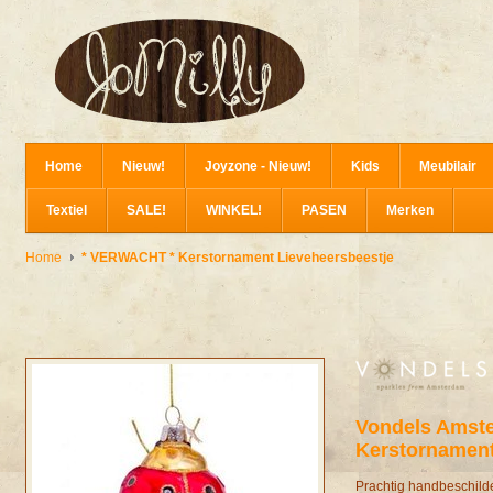
Home
Nieuw!
Joyzone - Nieuw!
Kids
Meubilair
Textiel
SALE!
WINKEL!
PASEN
Merken
Home
* VERWACHT * Kerstornament Lieveheersbeestje
Vondels Amst
Kerstornament
Prachtig handbeschild