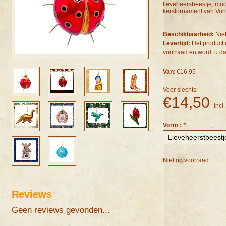
lieveheersbeestje, mooi
kerstornament van Vo
Beschikbaarheid:
Nie
Levertijd:
Het product 
voorraad en wordt u da
Van
: €16,95
Voor slechts:
€14,50
Incl
Vorm :
*
Niet op voorraad
Reviews
Geen reviews gevonden...