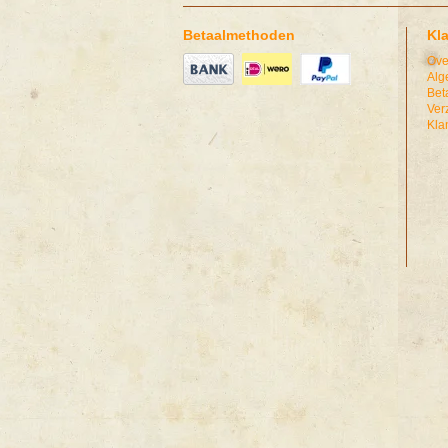
Betaalmethoden
Kl
Ove
Alg
Bet
Ver
Kla