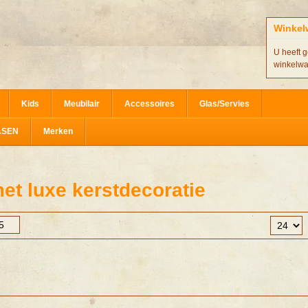
Winkel
U heeft g
winkelw
Kids
Meubilair
Accessoires
Glas/Servies
ASEN
Merken
et luxe kerstdecoratie