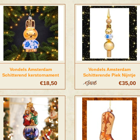
Vondels Amsterdam
Vondels Amsterdam
Schitterend kerstornament
Schitterende Piek Nijntje
Nijntje delftsblauw
delftsblauw
€18,50
€35,00
€39,95