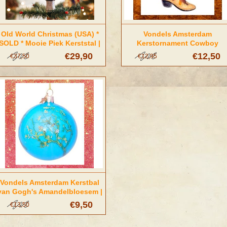
Old World Christmas (USA) *
Vondels Amsterdam
SOLD * Mooie Piek Kerststal |
Kerstornament Cowboy
Old World Christmas
Laarzen
€29,90
€12,50
€37,50
€12,95
Vondels Amsterdam Kerstbal
van Gogh's Amandelbloesem |
Blauw
€9,50
€13,50