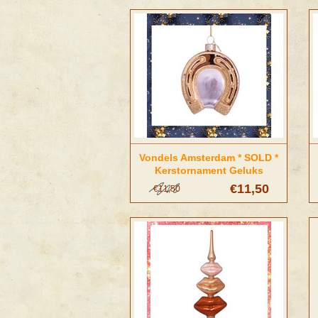
Vondels Amsterdam * SOLD *
Kerstornament Geluks
Hoefijzer
€11,50
€11,50