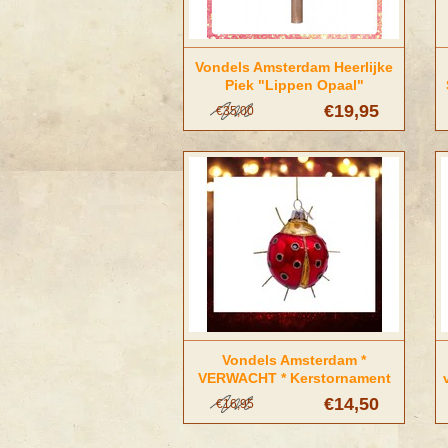
Vondels Amsterdam Heerlijke
Piek "Lippen Opaal"
€19,95
€35,00
Vondels Amsterdam *
VERWACHT * Kerstornament
Lieveheersbeestje
€14,50
€16,95