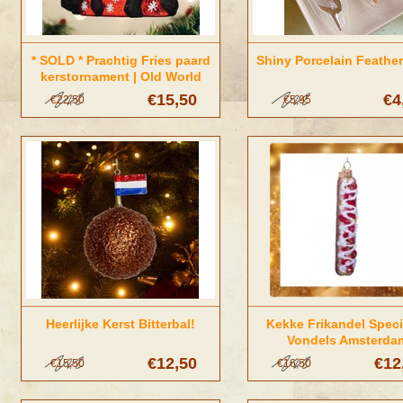
* SOLD * Prachtig Fries paard
Shiny Porcelain Feather
kerstornament | Old World
Christmas
€15,50
€4
€22,50
€5,95
Heerlijke Kerst Bitterbal!
Kekke Frikandel Speci
Vondels Amsterda
€12,50
€12
€15,50
€16,50