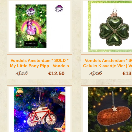
Vondels Amsterdam * SOLD *
Vondels Amsterdam * S
My Little Pony Pipp | Vondels
Geluks Klavertje Vier | 
Amsterdam
Amsterdam
€12,50
€13
€18,50
€14,95