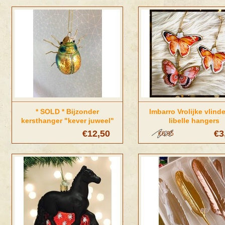
* SOLD * Bijzonder
Imbarro Vrolijke vlind
kersthanger "kever juweel"
libelle hangers
€12,50
€3
€6,95