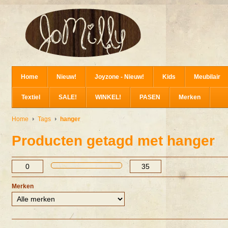
Home
Nieuw!
Joyzone - Nieuw!
Kids
Meubilair
Textiel
SALE!
WINKEL!
PASEN
Merken
Home
Tags
hanger
Producten getagd met hanger
Merken