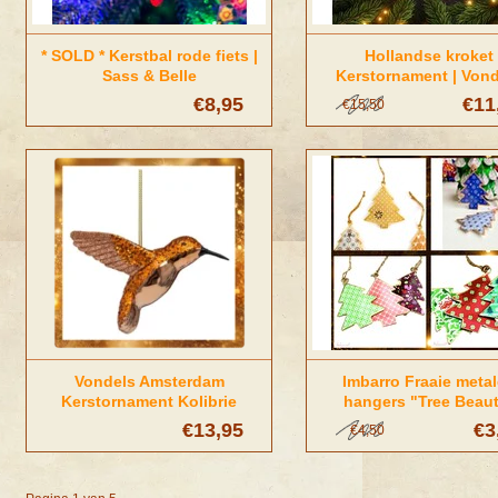
* SOLD * Kerstbal rode fiets |
Hollandse kroket
Sass & Belle
Kerstornament | Von
Amsterdam
€8,95
€11
€15,50
Vondels Amsterdam
Imbarro Fraaie meta
Kerstornament Kolibrie
hangers "Tree Beau
cognac
€13,95
€3
€4,50