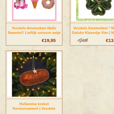
Vondels Amsterdam Hello
Vondels Amsterdam * S
Sweetie!! Lieflijk unicorn setje
Geluks Klavertje Vier | 
van 3
Amsterdam
€19,95
€13
€14,95
Hollandse kroket
Kerstornament | Vondels
Amsterdam