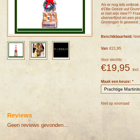
Als er nog iets ontbrak
d'Olle Grieze uut Grun
er niet wijs mee?? Fraai
uberverfijnd en een pr
Groningen is geweest ;
Beschikbaarheid:
Nie
Van
: €21,95
Voor slechts:
€19,95
Incl
Maak een keuze:
*
Niet op voorraad
Reviews
Geen reviews gevonden...