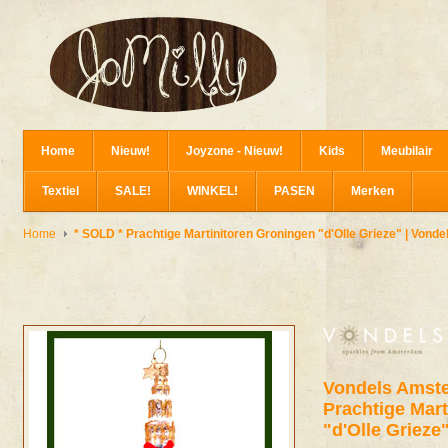
Home
Nieuw!
Joyzone - Nieuw!
Kids
Meubilair
Textiel
SALE!
WINKEL!
PASEN
Merken
Home
* SOLD * Prachtige Martinitoren Groningen "d'Olle Grieze" | Von
Vondels Amst
Prachtige Mar
"d'Olle Griez