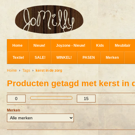
Home
Nieuw!
Joyzone - Nieuw!
Kids
Meubilair
Textiel
SALE!
WINKEL!
PASEN
Merken
Home
Tags
kerst in de zorg
Producten getagd met kerst in 
Merken