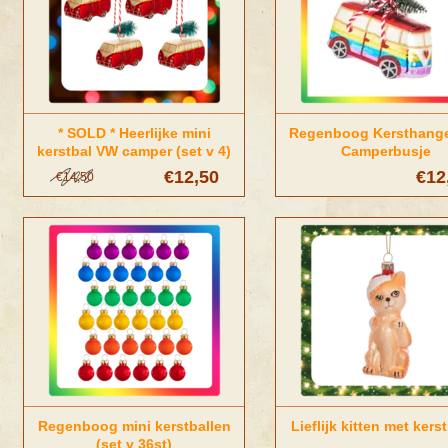
* SOLD * Heerlijke mini
Regenboog Kersthang
kerstbal VW camper (set v 4)
Camperbusje
€12,50
€12
€14,50
Regenboog mini kerstballen
Lieflijk kitten met ker
(set v 36st)