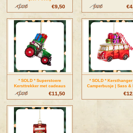
€9,50
€4
€12,50
€6,50
* SOLD * Superstoere
* SOLD * Kersthange
Kersttrekker met cadeaus
Camperbusje | Sass & 
€11,50
€12
€12,50