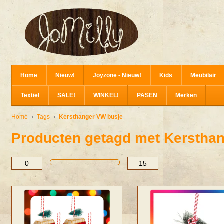
Home
Nieuw!
Joyzone - Nieuw!
Kids
Meubilair
Textiel
SALE!
WINKEL!
PASEN
Merken
Home
Tags
Kersthanger VW busje
Producten getagd met Kerstha