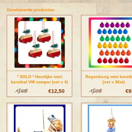
Gerelateerde producten
* SOLD * Heerlijke mini
Regenboog mini kerstb
kerstbal VW camper (set v 4)
(set v 36st)
€12,50
€9
€14,50
€12,50