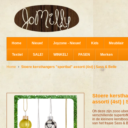
Home
Nieuw!
Joyzone - Nieuw!
Kids
Meubilair
Textiel
SALE!
WINKEL!
PASEN
Merken
Home
Stoere kersthangers "sportbal" assorti (4st) | Sass & Belle
Stoere kersth
assorti (4st) |
Oh deze zijn zooo uber
verschillende supertoffe
in de kleinere kerstb
van het fraaie Sass & B