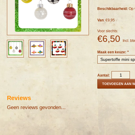
Beschikbaarheid:
Op 
Van
: €9,95
Voor slechts:
€6,50
Incl. bt
Maak een keuze:
*
Aantal:
TOEVOEGEN AAN 
Reviews
Geen reviews gevonden...