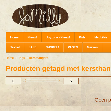
Home
Nieuw!
Joyzone - Nieuw!
Kids
Meubilair
Textiel
SALE!
WINKEL!
PASEN
Merken
Home
Tags
kersthangers
Producten getagd met kersthan
Geen p