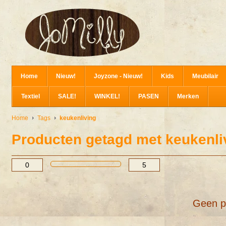
Home
Nieuw!
Joyzone - Nieuw!
Kids
Meubilair
Textiel
SALE!
WINKEL!
PASEN
Merken
Home
Tags
keukenliving
Producten getagd met keukenli
Geen p