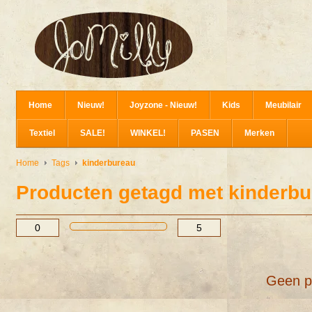
Home
Nieuw!
Joyzone - Nieuw!
Kids
Meubilair
Textiel
SALE!
WINKEL!
PASEN
Merken
Home
Tags
kinderbureau
Producten getagd met kinderb
Geen p