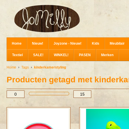
Home
Nieuw!
Joyzone - Nieuw!
Kids
Meubilair
Textiel
SALE!
WINKEL!
PASEN
Merken
Home
Tags
kinderkamerstyling
Producten getagd met kinderka