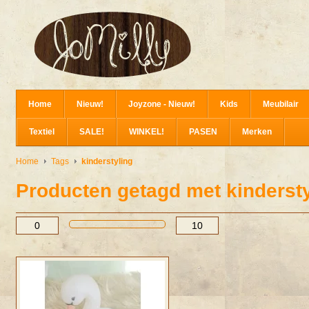
Home
Nieuw!
Joyzone - Nieuw!
Kids
Meubilair
Textiel
SALE!
WINKEL!
PASEN
Merken
Home
Tags
kinderstyling
Producten getagd met kindersty