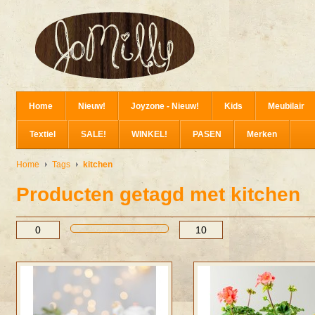
Home
Nieuw!
Joyzone - Nieuw!
Kids
Meubilair
Textiel
SALE!
WINKEL!
PASEN
Merken
Home
Tags
kitchen
Producten getagd met kitchen