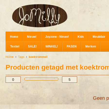
Home
Nieuw!
Joyzone - Nieuw!
Kids
Meubilair
Textiel
SALE!
WINKEL!
PASEN
Merken
Home
Tags
koektrommel
Producten getagd met koektro
Geen p