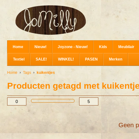
Home
Nieuw!
Joyzone - Nieuw!
Kids
Meubilair
Textiel
SALE!
WINKEL!
PASEN
Merken
Home
Tags
kuikentjes
Producten getagd met kuikentj
Geen p