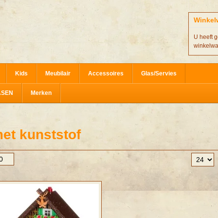
Winkel
U heeft g
winkelw
Kids
Meubilair
Accessoires
Glas/Servies
ASEN
Merken
et kunststof