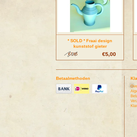
* SOLD * Fraai design
kunststof gieter
€5,00
€7,95
Betaalmethoden
Kl
Ove
Alg
Bet
Ver
Kla