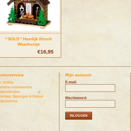
* SOLD * Heerlijk Kitsch
Weerhuisje
€16,95
antenservice
Mijn account
E-mail:
r JoMilly
emene voorwaarden
aalmethoden
zenden, Bezorgen & Retour
Wachtwoord:
ntenservice
INLOGGEN