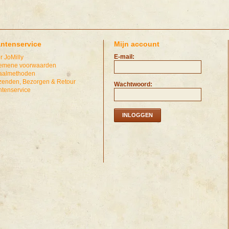
antenservice
Mijn account
E-mail:
r JoMilly
emene voorwaarden
aalmethoden
zenden, Bezorgen & Retour
Wachtwoord:
ntenservice
INLOGGEN