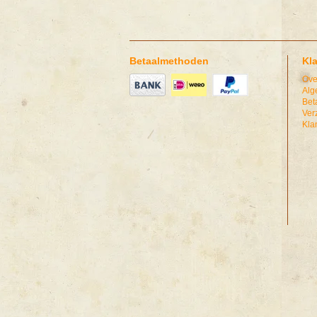
Betaalmethoden
Kl
Ove
Alg
Bet
Ver
Kla