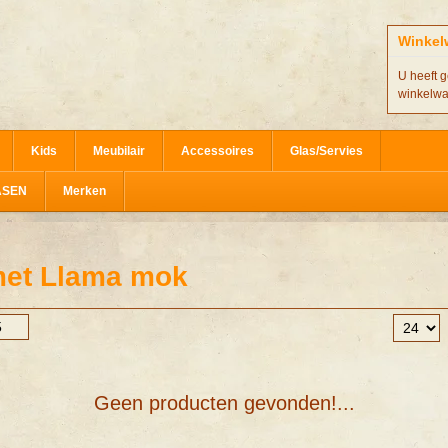
Winkel
U heeft g
winkelw
Kids
Meubilair
Accessoires
Glas/Servies
ASEN
Merken
met Llama mok
Geen producten gevonden!...