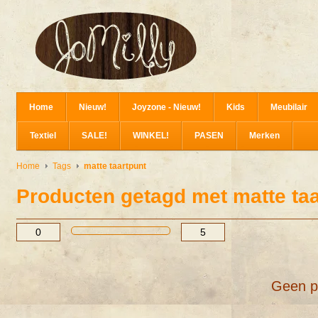
Home
Nieuw!
Joyzone - Nieuw!
Kids
Meubilair
Textiel
SALE!
WINKEL!
PASEN
Merken
Home
Tags
matte taartpunt
Producten getagd met matte taa
Geen p