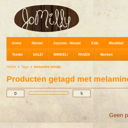
Home
Nieuw!
Joyzone - Nieuw!
Kids
Meubilair
Textiel
SALE!
WINKEL!
PASEN
Merken
Home
Tags
melamine bordje
Producten getagd met melamin
Geen p