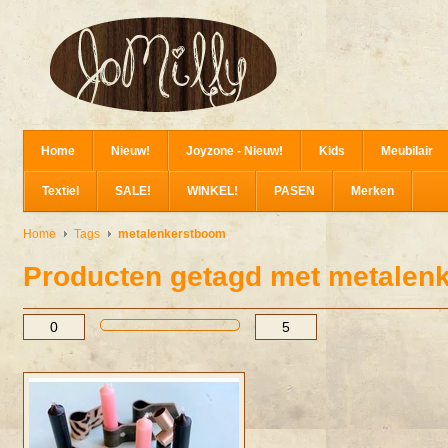
Home
Nieuw!
Joyzone - Nieuw!
Kids
Meubilair
Textiel
SALE!
WINKEL!
PASEN
Merken
Home
Tags
metalenkerstboom
Producten getagd met metalen