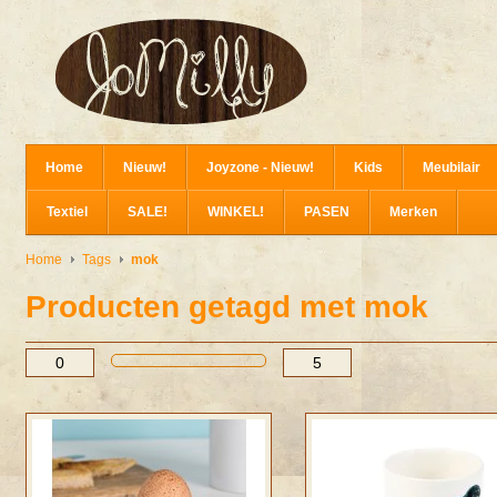
Home
Nieuw!
Joyzone - Nieuw!
Kids
Meubilair
Textiel
SALE!
WINKEL!
PASEN
Merken
Home
Tags
mok
Producten getagd met mok