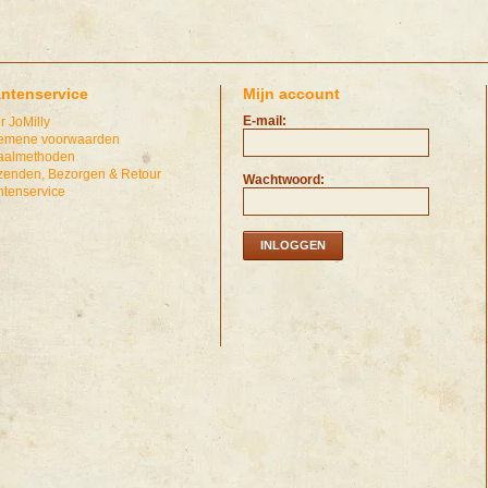
antenservice
Mijn account
E-mail:
r JoMilly
emene voorwaarden
aalmethoden
zenden, Bezorgen & Retour
Wachtwoord:
ntenservice
INLOGGEN