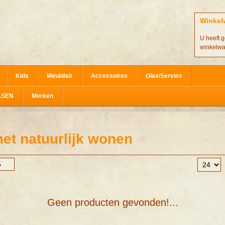
Winkel
U heeft g
winkelw
Kids
Meubilair
Accessoires
Glas/Servies
ASEN
Merken
et natuurlijk wonen
Geen producten gevonden!...