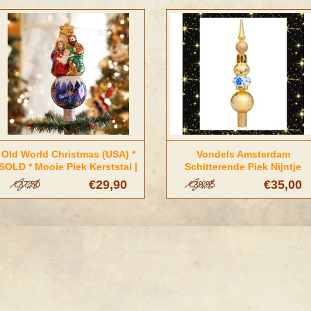
Old World Christmas (USA) *
Vondels Amsterdam
SOLD * Mooie Piek Kerststal |
Schitterende Piek Nijntje
Old World Christmas
delftsblauw
€29,90
€35,00
€37,50
€39,95