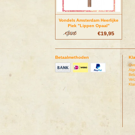
Vondels Amsterdam Heerlijke
Piek "Lippen Opaal"
€19,95
€35,00
Betaalmethoden
Kl
Ove
Alg
Bet
Ver
Kla