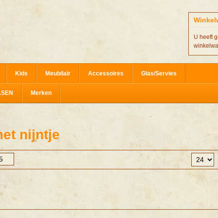
Winkel
U heeft g
winkelw
Kids
Meubilair
Accessoires
Glas/Servies
ASEN
Merken
t nijntje