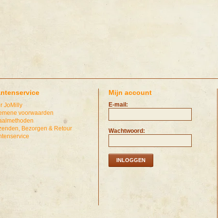
antenservice
Mijn account
E-mail:
r JoMilly
emene voorwaarden
aalmethoden
zenden, Bezorgen & Retour
Wachtwoord:
ntenservice
INLOGGEN