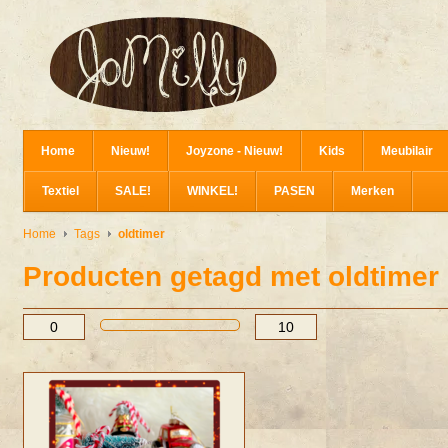
Home
Nieuw!
Joyzone - Nieuw!
Kids
Meubilair
Textiel
SALE!
WINKEL!
PASEN
Merken
Home
Tags
oldtimer
Producten getagd met oldtimer