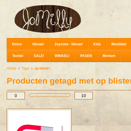
Home
Nieuw!
Joyzone - Nieuw!
Kids
Meubilair
Textiel
SALE!
WINKEL!
PASEN
Merken
Home
Tags
op blister
Producten getagd met op bliste