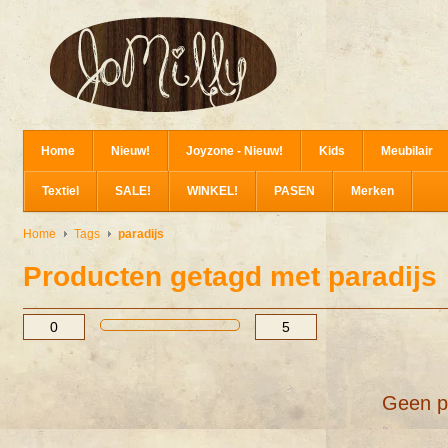
Home
Nieuw!
Joyzone - Nieuw!
Kids
Meubilair
Textiel
SALE!
WINKEL!
PASEN
Merken
Home
Tags
paradijs
Producten getagd met paradijs
Geen p