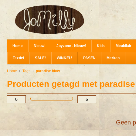
Home
Nieuw!
Joyzone - Nieuw!
Kids
Meubilair
Textiel
SALE!
WINKEL!
PASEN
Merken
Home
Tags
paradise blow
Producten getagd met paradise
Geen p