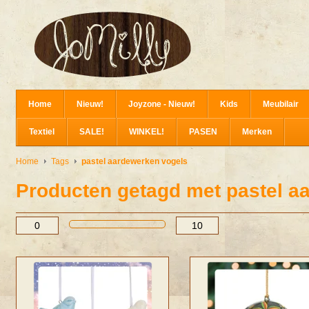
Home
Nieuw!
Joyzone - Nieuw!
Kids
Meubilair
Textiel
SALE!
WINKEL!
PASEN
Merken
Home
Tags
pastel aardewerken vogels
Producten getagd met pastel a