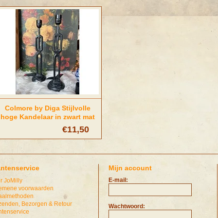
Colmore by Diga Stijlvolle
hoge Kandelaar in zwart mat
€11,50
antenservice
Mijn account
E-mail:
r JoMilly
emene voorwaarden
aalmethoden
zenden, Bezorgen & Retour
Wachtwoord:
ntenservice