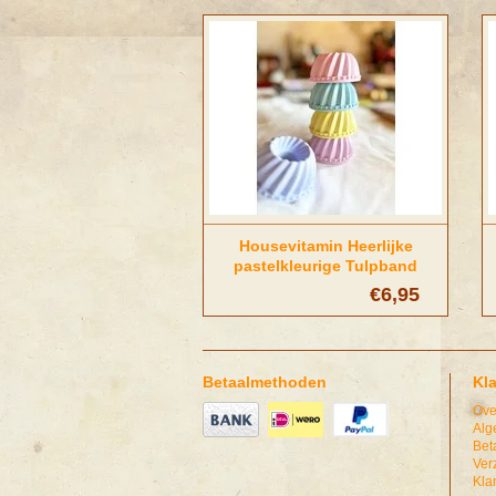
Housevitamin Heerlijke
pastelkleurige Tulpband
Kaarsenhouders
€6,95
Betaalmethoden
Kl
Ove
Alg
Bet
Ver
Kla