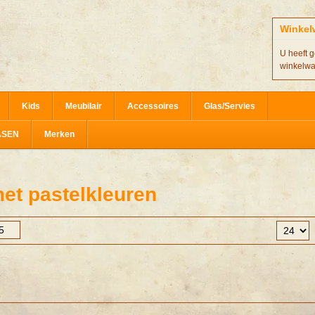
Winkel
U heeft g
winkelw
Kids
Meubilair
Accessoires
Glas/Servies
ASEN
Merken
et pastelkleuren