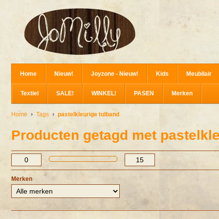
Home
Nieuw!
Joyzone - Nieuw!
Kids
Meubilair
Textiel
SALE!
WINKEL!
PASEN
Merken
Home
Tags
pastelkleurige tulband
Producten getagd met pastelkle
Merken