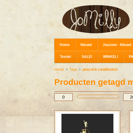
Home
Nieuw!
Joyzone - Nieuw!
Textiel
SALE!
WINKEL!
P
Home
Tags
peacock candlestick
Producten getagd m