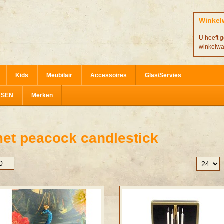
Winkel
U heeft g
winkelw
Kids
Meubilair
Accessoires
Glas/Servies
ASEN
Merken
et peacock candlestick