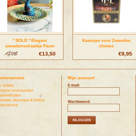
* SOLD * Elegant
Kaarsjes voor Zweedse
sieradenschaaltje Pauw
chimes
€13,50
€9,95
€17,50
antenservice
Mijn account
E-mail:
r JoMilly
emene voorwaarden
aalmethoden
zenden, Bezorgen & Retour
Wachtwoord:
ntenservice
INLOGGEN