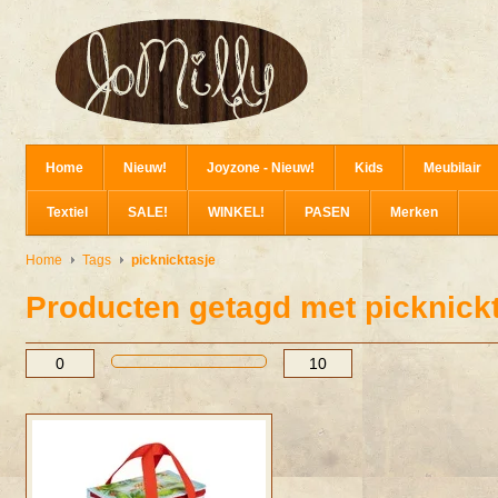
Home
Nieuw!
Joyzone - Nieuw!
Kids
Meubilair
Textiel
SALE!
WINKEL!
PASEN
Merken
Home
Tags
picknicktasje
Producten getagd met picknick