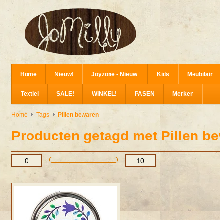
Home
Nieuw!
Joyzone - Nieuw!
Kids
Meubilair
Textiel
SALE!
WINKEL!
PASEN
Merken
Home
Tags
Pillen bewaren
Producten getagd met Pillen b