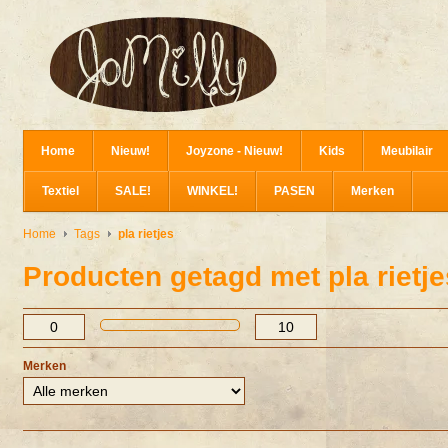
Home
Nieuw!
Joyzone - Nieuw!
Kids
Meubilair
Textiel
SALE!
WINKEL!
PASEN
Merken
Home
Tags
pla rietjes
Producten getagd met pla rietje
Merken