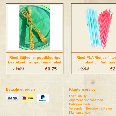
Rice! Stijlvolle, goudkleurige
Rice! PLA Rietjes "I a
bestekset met gebloemd reliëf
plastic" Red Kiss
€6,75
€2
€8,95
€3,25
Betaalmethoden
Klantenservice
Over JoMilly
Algemene voorwaarden
Betaalmethoden
Verzenden, Bezorgen & Retour
Klantenservice