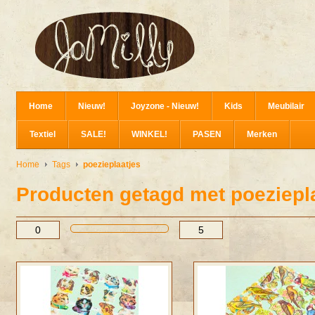
Home
Nieuw!
Joyzone - Nieuw!
Kids
Meubilair
Textiel
SALE!
WINKEL!
PASEN
Merken
Home
Tags
poezieplaatjes
Producten getagd met poeziepl