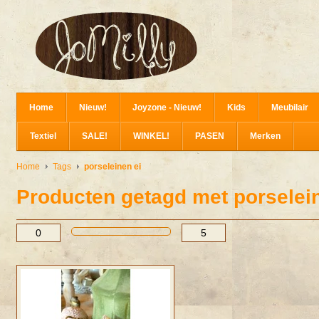
Home
Nieuw!
Joyzone - Nieuw!
Kids
Meubilair
Textiel
SALE!
WINKEL!
PASEN
Merken
Home
Tags
porseleinen ei
Producten getagd met porselei