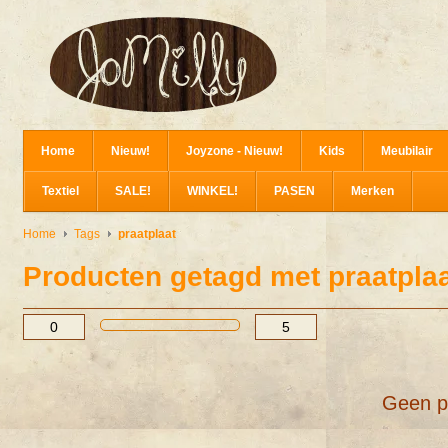
Home
Nieuw!
Joyzone - Nieuw!
Kids
Meubilair
Textiel
SALE!
WINKEL!
PASEN
Merken
Home
Tags
praatplaat
Producten getagd met praatpla
Geen p