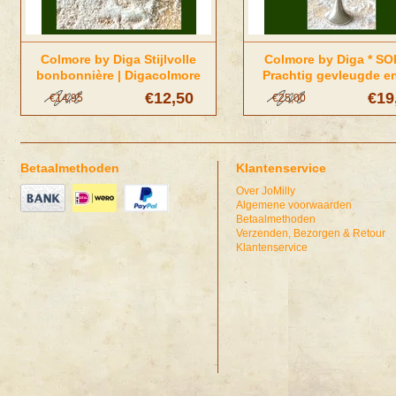
Colmore by Diga Stijlvolle
Colmore by Diga * SO
bonbonnière | Digacolmore
Prachtig gevleugde en
zilverkleurig | Diga Co
€12,50
€19
€14,95
€25,00
Betaalmethoden
Klantenservice
Over JoMilly
Algemene voorwaarden
Betaalmethoden
Verzenden, Bezorgen & Retour
Klantenservice