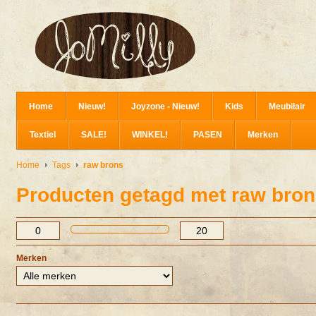
Home
Nieuw!
Joyzone - Nieuw!
Kids
Meubilair
Textiel
SALE!
WINKEL!
PASEN
Merken
Home
Tags
raw brons
Producten getagd met raw bro
Merken