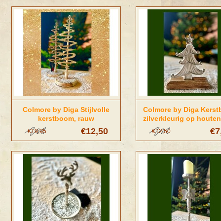
Colmore by Diga Stijlvolle
Colmore by Diga Kers
kerstboom, rauw
zilverkleurig op houten
zilver/roestkleurig | Diga
€12,50
€7
€19,95
€12,50
Colmore