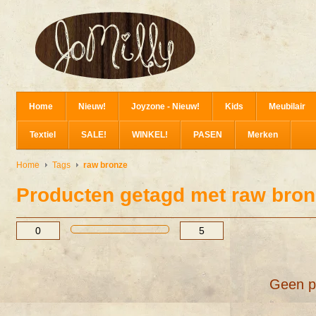
Home
Nieuw!
Joyzone - Nieuw!
Kids
Meubilair
Textiel
SALE!
WINKEL!
PASEN
Merken
Home
Tags
raw bronze
Producten getagd met raw bron
Geen p